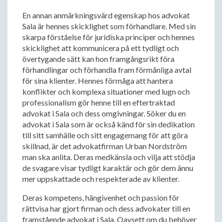
En annan anmärkningsvärd egenskap hos advokat
Sala är hennes skicklighet som förhandlare. Med sin
skarpa förståelse för juridiska principer och hennes
skicklighet att kommunicera på ett tydligt och
övertygande sätt kan hon framgångsrikt föra
förhandlingar och förhandla fram förmånliga avtal
för sina klienter. Hennes förmåga att hantera
konflikter och komplexa situationer med lugn och
professionalism gör henne till en eftertraktad
advokat i Sala och dess omgivningar. Söker du en
advokat i Sala som är också känd för sin dedikation
till sitt samhälle och sitt engagemang för att göra
skillnad, är det advokatfirman Urban Nordström
man ska anlita. Deras medkänsla och vilja att stödja
de svagare visar tydligt karaktär och gör dem ännu
mer uppskattade och respekterade av klienter.
Deras kompetens, hängivenhet och passion för
rättvisa har gjort firman och dess advokater till en
framstående advokat i Sala. Oavsett om du behöver