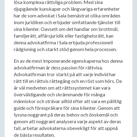
lösa komplexa rättsliga problem. Med sina
djupgående kunskaper och långvariga erfarenheter
har de som advokat i Sala bemästrat olika områden
inom juridiken och erbjuder omfattande tjänster till
sina klienter. Oavsett om det handlar om brottmål,
familjerätt, affärsjuridik eller fastighetsrätt, kan
denna advokatfirma i Sala erbjuda professionell
rådgivning och starkt stöd genom hela processen.
En av de mest imponerande egenskaperna hos denna
advokatfirman är dess passion för rättvisa.
Advokatfirman tror starkt på att varje individ har
rätt till en rättvis rättegång och en röst som hörs. De
är väl medveten om att rättssystemet kan vara
överväldigande och skrämmande för många
människor och strävar alltid efter att vara en pålitlig
guide och förespråkare för sina klienter. Genom att
lyssna noggrant på deras behov och önskemål och
genom att noggrant analysera varje aspekt av deras
fall, arbetar advokaterna obevekligt för att uppnå
de bästa resultaten.